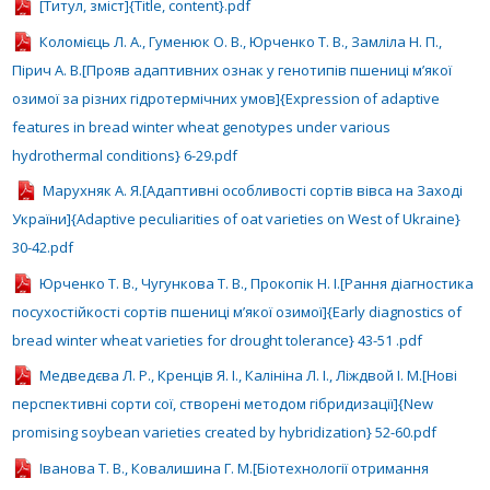
[Титул, зміст]{Title, content}.pdf
Коломієць Л. А., Гуменюк О. В., Юрченко Т. В., Замліла Н. П.,
Пірич А. В.[Прояв адаптивних ознак у генотипів пшениці м’якої
озимої за різних гідротермічних умов]{Expression of adaptive
features in bread winter wheat genotypes under various
hydrothermal conditions} 6-29.pdf
Марухняк А. Я.[Адаптивні особливості сортів вівса на Заході
України]{Adaptive peculiarities of oat varieties on West of Ukraine}
30-42.pdf
Юрченко Т. В., Чугункова Т. В., Прокопік Н. І.[Рання діагностика
посухостійкості сортів пшениці м’якої озимої]{Early diagnostics of
bread winter wheat varieties for drought tolerance} 43-51 .pdf
Медведєва Л. Р., Кренців Я. І., Калініна Л. І., Ліждвой І. М.[Нові
перспективні сорти сої, створені методом гібридизації]{New
promising soybean varieties created by hybridization} 52-60.pdf
Іванова Т. В., Ковалишина Г. М.[Біотехнології отримання