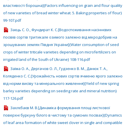
властивості борошна]{Factors influencing on grain and flour quality
of new varieties of bread winter wheat. 5. Baking properties of flour}
99-107.pdf
Заєць С. О., Фундират К. С.[Водоспоживання насіннєвих
посівів сортів тритикале озимого залежно від мікродобрив на
зрошуваних землях Півдня України]{Water consumption of seed
crops of winter triticale varieties depending on microfertilizers on
irrigated land of the South of Ukraine} 108-116.pdf
Заїма О. А., Дергачов О. Л., Гудзенко В. М., Данюк Т. А.,
Коляденко С. С.[Урожайність нових сортів ячменю ярого залежно
від норми висіву та мінерального живлення]{Yield of new spring
barley varieties depending on seeding rate and mineral nutrition}
117-126.pdf
Захлєбаєв М. В.[Динаміка формування площі листкової
поверхні буркуну білого в чистому та сумісних посівах]{Dynamics
of leaf area formation of white sweet clover in single and compatible