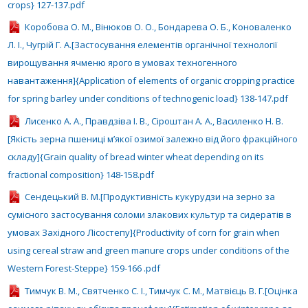
crops} 127-137.pdf
Коробова О. М., Вінюков О. О., Бондарева О. Б., Коноваленко
Л. І., Чугрій Г. А.[Застосування елементів органічної технології
вирощування ячменю ярого в умовах техногенного
навантаження]{Application of elements of organic cropping practice
for spring barley under conditions of technogenic load} 138-147.pdf
Лисенко А. А., Правдзіва І. В., Сіроштан А. А., Василенко Н. В.
[Якість зерна пшениці м’якої озимої залежно від його фракційного
складу]{Grain quality of bread winter wheat depending on its
fractional composition} 148-158.pdf
Сендецький В. М.[Продуктивність кукурудзи на зерно за
сумісного застосування соломи злакових культур та сидератів в
умовах Західного Лісостепу]{Productivity of corn for grain when
using cereal straw and green manure crops under conditions of the
Western Forest-Steppe} 159-166 .pdf
Тимчук В. М., Святченко С. І., Тимчук С. М., Матвієць В. Г.[Оцінка