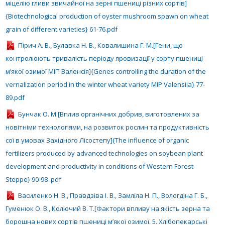
міцелію гливи звичайної на зерні пшениці різних сортів]
{Biotechnological production of oyster mushroom spawn on wheat
grain of different varieties} 61-76.pdf
Пірич А. В., Булавка Н. В., Ковалишина Г. М.[Гени, що
контролюють тривалість періоду яровизації у сорту пшениці
м’якої озимої МІП Валенсія]{Genes controlling the duration of the
vernalization period in the winter wheat variety MIP Valensiia} 77-
89.pdf
Бунчак О. М.[Вплив органічних добрив, виготовлених за
новітніми технологіями, на розвиток рослин та продуктивність
сої в умовах Західного Лісостепу]{The influence of organic
fertilizers produced by advanced technologies on soybean plant
development and productivity in conditions of Western Forest-
Steppe} 90-98 .pdf
Василенко Н. В., Правдзіва І. В., Замліла Н. П., Вологдіна Г. Б.,
Гуменюк О. В., Колючий В. Т.[Фактори впливу на якість зерна та
борошна нових сортів пшениці м’якої озимої. 5. Хлібопекарські